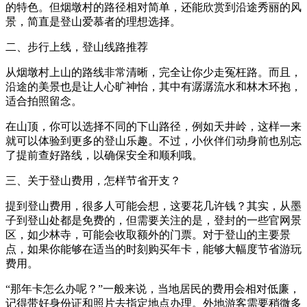
的特色。但烟墩村的路径相对简单，还能欣赏到沿途秀丽的风
景，简直是登山爱慕者的理想选择。
二、步行上线，登山线路推荐
从烟墩村上山的路线非常清晰，完全让你少走冤枉路。而且，
沿途的美景也是让人心旷神怡，其中有潺潺流水和林木环抱，
适合拍照留念。
在山顶，你可以选择不同的下山路径，例如天井岭，这样一来
就可以体验到更多的登山乐趣。不过，小伙伴们动身前也别忘
了提前查好路线，以确保安全和顺利哦。
三、关于登山费用，怎样节省开支？
提到登山费用，很多人可能会想，这要花几许钱？其实，从墨
子到登山处都是免费的，但需要关注的是，登封的一些官网景
区，如少林寺，可能会收取额外的门票。对于登山的主要景
点，如果你能够在适当的时刻购买年卡，能够大幅度节省游玩
费用。
“那年卡怎么办呢？”一般来说，当地居民的费用会相对低廉，
记得带好身份证和照片去指定地点办理。外地游客需要稍微多