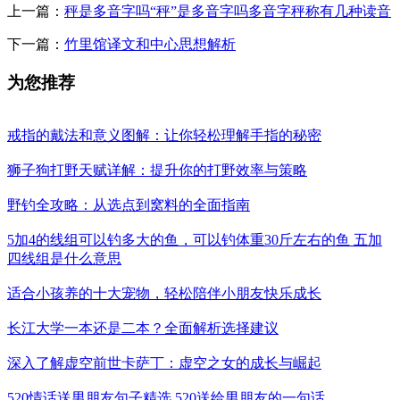
上一篇：
秤是多音字吗“秤”是多音字吗多音字秤称有几种读音
下一篇：
竹里馆译文和中心思想解析
为您推荐
戒指的戴法和意义图解：让你轻松理解手指的秘密
狮子狗打野天赋详解：提升你的打野效率与策略
野钓全攻略：从选点到窝料的全面指南
5加4的线组可以钓多大的鱼，可以钓体重30斤左右的鱼 五加
四线组是什么意思
适合小孩养的十大宠物，轻松陪伴小朋友快乐成长
长江大学一本还是二本？全面解析选择建议
深入了解虚空前世卡萨丁：虚空之女的成长与崛起
520情话送男朋友句子精选 520送给男朋友的一句话